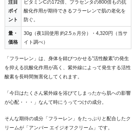
注目
ビタミンCの172倍、プラセンタの800倍もの抗
ポイ
酸化作用が期待できるフラーレンで肌の老化を
ント
防ぐ。
量・
30g（夜1回使用 約2.5ヵ月分）・4,320円（当サ
価格
イト調べ）
「フラーレン」は、身体を錆びつかせる”活性酸素”の発生
を抑える抗酸化作用が高く、紫外線によって発生する活性
酸素を長時間無害化してくれます。
「今日はたくさん紫外線を浴びてしまったから肌への影響
が心配・・・」なんて時にうってつけの成分。
そんな期待の成分「フラーレン」をたっぷりと配合したク
リームが「
アンバー エイジオフクリーム
」です。