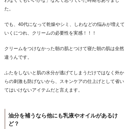
わなくてもいいかな」なんて思っていた時期もありまし
た。
でも、40代になって
乾燥
や
シミ
、
しわ
などの悩みが増えて
いくにつれ、
クリームの必要性を実感！！！
クリームをつけなかった朝の肌と
つけて寝た朝の肌は全然
違う
んです。
ふたをしないと肌の水分が逃げてしまうだけではなく
外か
らの刺激も防げない
から、スキンケアの仕上げとして省い
てはいけないアイテムだと言えます。
油分を補うなら他にも乳液やオイルがあるけ
ど？