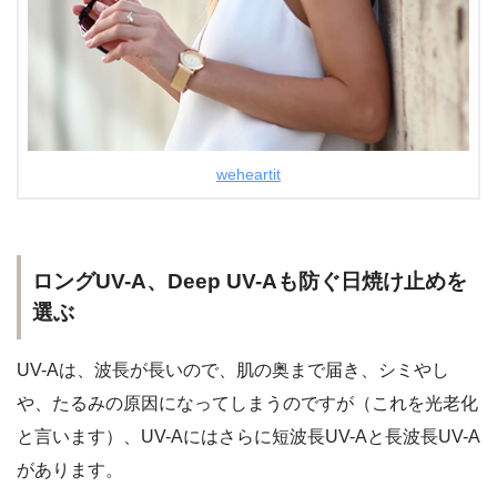
weheartit
ロングUV-A、Deep UV-Aも防ぐ日焼け止めを
選ぶ
UV-Aは、波長が長いので、肌の奥まで届き、シミやし
や、たるみの原因になってしまうのですが（これを
光老化
と言います）、UV-Aにはさらに
短波長UV-A
と
長波長UV-A
があります。