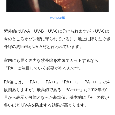
weheartit
紫外線はUV-A・UV-B・UV-Cに分けられますが（UV-Cは
今のところオゾン層に守られている）、
地上に降り注ぐ紫
外線の約95%がUV-A
だと言われています。
室内にも届く強力な紫外線を
本気でカットする
なら、
「PA」に注目していく必要
があるんです。
PA値には、「PA+」「PA++」「PA+++」「PA++++」の4
段階ありますが、最高値である「
PA++++
」は2013年の1
月から表示が可能となった基準値。基本的に「+」の数が
多いほど UV-Aを防止する効果が高まります。