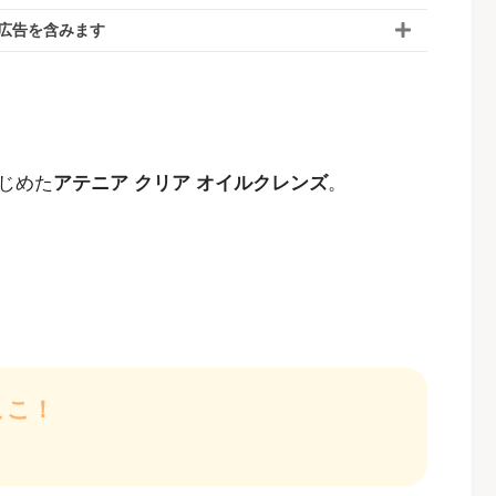
広告を含みます
じめた
アテニア クリア オイルクレンズ
。
ここ！